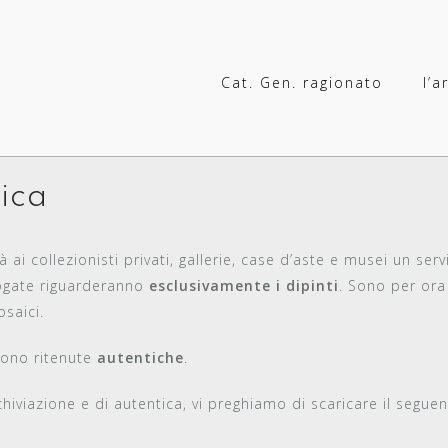
Cat. Gen. ragionato
l’a
tica
à ai collezionisti privati, gallerie, case d’aste e musei un ser
logate riguarderanno
esclusivamente i dipinti
. Sono per ora 
mosaici.
sono ritenute
autentiche
.
chiviazione e di autentica, vi preghiamo di scaricare il segue