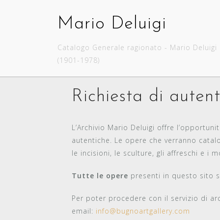
Skip
to
Mario Deluigi
content
Catalogo Generale ragionato - Mario Deluigi
(1901-1978)
Richiesta di auten
L’Archivio Mario Deluigi offre l’opportunit
autentiche. Le opere che verranno cata
le incisioni, le sculture, gli affreschi e i 
Tutte le opere
presenti in questo sito 
Per poter procedere con il servizio di ar
email:
info@bugnoartgallery.com