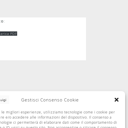
to
:
carica PDF
Gestisci Consenso Cookie
e le migliori esperienze, utilizziamo tecnologie come i cookie per
e e/o accedere alle informazioni del dispositivo. Il consenso a
nologie ci permetterà di elaborare dati come il comportamento di
 o ID unici su questo sito. Non acconsentire o ritirare il consenso