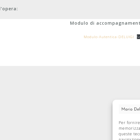
l’opera:
Modulo di accompagnamen
Modulo-Autentica-DELUIGI
S
Per fornir
memorizzar
queste tec
navigazione