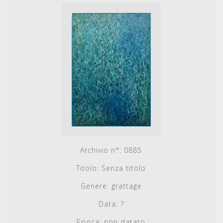
Archivio n°:
0885
Titolo:
Senza titolo
Genere:
grattage
Data:
?
Epoca:
non datato