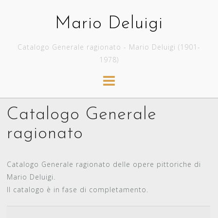
Skip
to
Mario Deluigi
content
Catalogo Generale ragionato - Mario Deluigi (1901-
1978)
Catalogo Generale
ragionato
Catalogo Generale ragionato delle opere pittoriche di
Mario Deluigi.
Il catalogo è in fase di completamento.