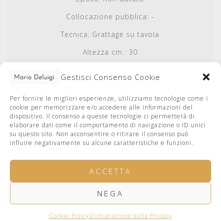
Collocazione pubblica:
-
Tecnica:
Grattage su tavola
Altezza cm.:
30
Base cm.:
20.9
Gestisci Consenso Cookie
Autenticato da:
Gianni De Luigi
Per fornire le migliori esperienze, utilizziamo tecnologie come i
Autenticato il:
cookie per memorizzare e/o accedere alle informazioni del
dispositivo. Il consenso a queste tecnologie ci permetterà di
elaborare dati come il comportamento di navigazione o ID unici
su questo sito. Non acconsentire o ritirare il consenso può
influire negativamente su alcune caratteristiche e funzioni.
ACCETTA
NEGA
facebook
Privacy Policy
Cookie Policy
Bugno Art Gallery
Cookie Policy
Dichiarazione sulla Privacy