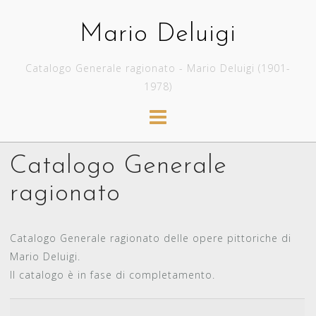
Skip
to
Mario Deluigi
content
Catalogo Generale ragionato - Mario Deluigi (1901-
1978)
Catalogo Generale
ragionato
Catalogo Generale ragionato delle opere pittoriche di
Mario Deluigi.
Il catalogo è in fase di completamento.