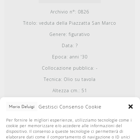
Archivio n°:
0826
Titolo:
veduta della Piazzatta San Marco
Genere:
figurativo
Data:
?
Epoca:
anni '30
Collocazione pubblica:
-
Tecnica:
Olio su tavola
Altezza cm.:
51
Base cm.:
37
Gestisci Consenso Cookie
Autenticato da:
Caterina De Luigi
Per fornire le migliori esperienze, utilizziamo tecnologie come i
Autenticato il:
2019-07-20
cookie per memorizzare e/o accedere alle informazioni del
dispositivo. Il consenso a queste tecnologie ci permetterà di
elaborare dati come il comportamento di navigazione o ID unici