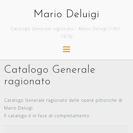
Skip
to
Mario Deluigi
content
Catalogo Generale ragionato - Mario Deluigi (1901-
1978)
Catalogo Generale
ragionato
Catalogo Generale ragionato delle opere pittoriche di
Mario Deluigi.
Il catalogo è in fase di completamento.