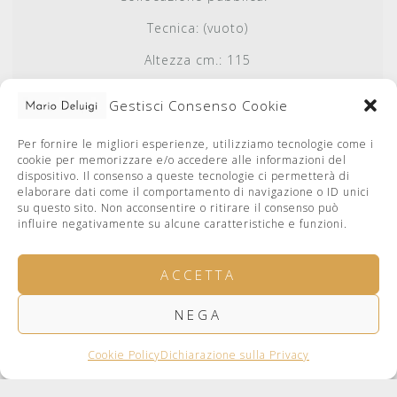
Tecnica:
(vuoto)
Altezza cm.:
115
Base cm.:
95
Gestisci Consenso Cookie
Autenticato da:
Caterina De Luigi
Per fornire le migliori esperienze, utilizziamo tecnologie come i
Autenticato il:
2019-01-23
cookie per memorizzare e/o accedere alle informazioni del
dispositivo. Il consenso a queste tecnologie ci permetterà di
elaborare dati come il comportamento di navigazione o ID unici
su questo sito. Non acconsentire o ritirare il consenso può
influire negativamente su alcune caratteristiche e funzioni.
ACCETTA
NEGA
facebook
Privacy Policy
Cookie Policy
Bugno Art Gallery
Cookie Policy
Dichiarazione sulla Privacy
web by LucaDeLuigi.com