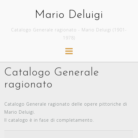
Skip
to
Mario Deluigi
content
Catalogo Generale ragionato - Mario Deluigi (1901-
1978)
Catalogo Generale
ragionato
Catalogo Generale ragionato delle opere pittoriche di
Mario Deluigi.
Il catalogo è in fase di completamento.