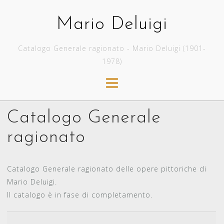
Skip
to
Mario Deluigi
content
Catalogo Generale ragionato - Mario Deluigi (1901-
1978)
Catalogo Generale
ragionato
Catalogo Generale ragionato delle opere pittoriche di
Mario Deluigi.
Il catalogo è in fase di completamento.