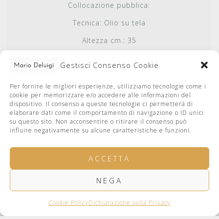
Collocazione pubblica:
Tecnica:
Olio su tela
Altezza cm.:
35
Base cm.:
27
Gestisci Consenso Cookie
Autenticato da:
Caterina De Luigi
Per fornire le migliori esperienze, utilizziamo tecnologie come i
Autenticato il:
cookie per memorizzare e/o accedere alle informazioni del
dispositivo. Il consenso a queste tecnologie ci permetterà di
elaborare dati come il comportamento di navigazione o ID unici
su questo sito. Non acconsentire o ritirare il consenso può
influire negativamente su alcune caratteristiche e funzioni.
ACCETTA
NEGA
facebook
Privacy Policy
Cookie Policy
Bugno Art Gallery
Cookie Policy
Dichiarazione sulla Privacy
web by LucaDeLuigi.com