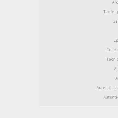
Arc
Titolo:
g
Ge
E
Collo
Tecni
Al
B
Autenticat
Autentic