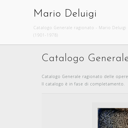
Skip
to
Mario Deluigi
content
Catalogo Generale ragionato - Mario Deluigi
(1901-1978)
Catalogo Generale
Catalogo Generale ragionato delle opere 
Il catalogo è in fase di completamento.