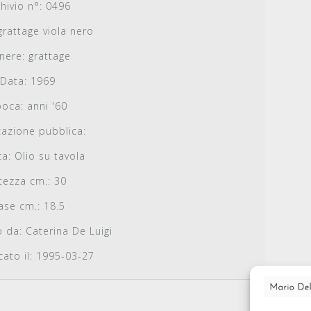
hivio n°:
0496
rattage viola nero
nere:
grattage
Data:
1969
poca:
anni '60
cazione pubblica:
ca:
Olio su tavola
tezza cm.:
30
ase cm.:
18.5
o da:
Caterina De Luigi
ato il:
1995-03-27