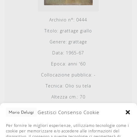
Archivio n°:
0444
Titolo:
grattage giallo
Genere:
grattage
Data:
1965-67
Epoca:
anni '60
Collocazione pubblica:
-
Tecnica:
Olio su tela
Altezza cm.:
70
Base cm.:
60
Gestisci Consenso Cookie
Autenticato da:
Caterina De Luigi
Per fornire le migliori esperienze, utilizziamo tecnologie come i
Autenticato il:
2016-04-09
cookie per memorizzare e/o accedere alle informazioni del
dispositivo. Il consenso a queste tecnologie ci permetterà di