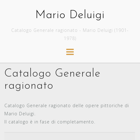
Skip
to
Mario Deluigi
content
Catalogo Generale ragionato - Mario Deluigi (1901-
1978)
Catalogo Generale
ragionato
Catalogo Generale ragionato delle opere pittoriche di
Mario Deluigi.
Il catalogo è in fase di completamento.