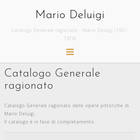
Skip
to
Mario Deluigi
content
Catalogo Generale ragionato - Mario Deluigi (1901-
1978)
Catalogo Generale
ragionato
Catalogo Generale ragionato delle opere pittoriche di
Mario Deluigi.
Il catalogo è in fase di completamento.