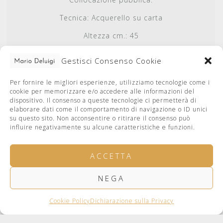
Tecnica:
Acquerello su carta
Altezza cm.:
45
Base cm.:
38
Gestisci Consenso Cookie
Autenticato da:
Caterina De Luigi
Per fornire le migliori esperienze, utilizziamo tecnologie come i
Autenticato il:
1998-02-15
cookie per memorizzare e/o accedere alle informazioni del
dispositivo. Il consenso a queste tecnologie ci permetterà di
elaborare dati come il comportamento di navigazione o ID unici
su questo sito. Non acconsentire o ritirare il consenso può
influire negativamente su alcune caratteristiche e funzioni.
ACCETTA
NEGA
facebook
Privacy Policy
Cookie Policy
Bugno Art Gallery
Cookie Policy
Dichiarazione sulla Privacy
web by LucaDeLuigi.com