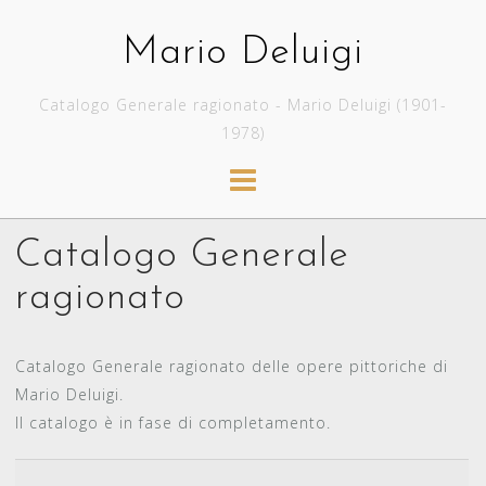
Skip
to
Mario Deluigi
content
Catalogo Generale ragionato - Mario Deluigi (1901-
1978)
Catalogo Generale
ragionato
Catalogo Generale ragionato delle opere pittoriche di
Mario Deluigi.
Il catalogo è in fase di completamento.