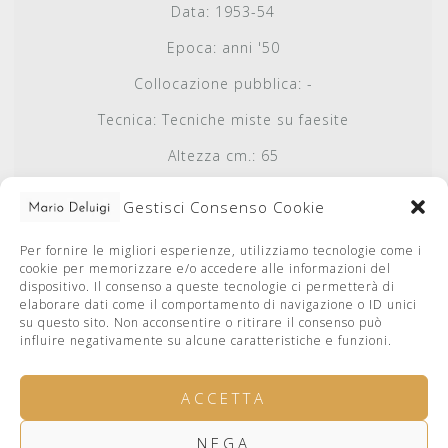
Data:
1953-54
Epoca:
anni '50
Collocazione pubblica:
-
Tecnica:
Tecniche miste su faesite
Altezza cm.:
65
Base cm.:
49.5
Gestisci Consenso Cookie
Autenticato da:
Caterina De Luigi
Per fornire le migliori esperienze, utilizziamo tecnologie come i
Autenticato il:
2005-03-23
cookie per memorizzare e/o accedere alle informazioni del
dispositivo. Il consenso a queste tecnologie ci permetterà di
elaborare dati come il comportamento di navigazione o ID unici
su questo sito. Non acconsentire o ritirare il consenso può
influire negativamente su alcune caratteristiche e funzioni.
ACCETTA
NEGA
facebook
Privacy Policy
Cookie Policy