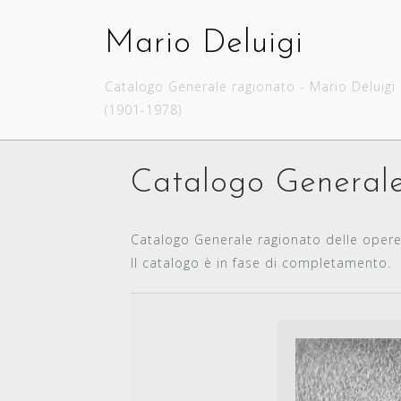
Skip
to
Mario Deluigi
content
Catalogo Generale ragionato - Mario Deluigi
(1901-1978)
Catalogo Generale
Catalogo Generale ragionato delle opere 
Il catalogo è in fase di completamento.