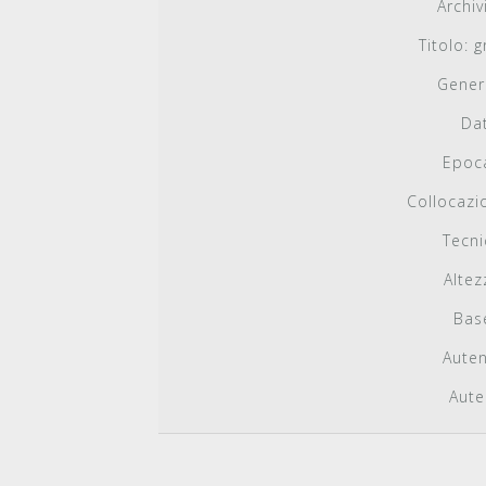
Archiv
Titolo:
gr
Gener
Dat
Epoc
Collocazi
Tecni
Altez
Bas
Auten
Auten