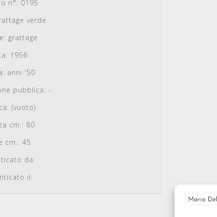
io n°:
0195
attage verde
e:
grattage
a:
1956
a:
anni '50
one pubblica:
-
ca:
(vuoto)
za cm.:
80
e cm.:
45
ticato da:
ticato il: