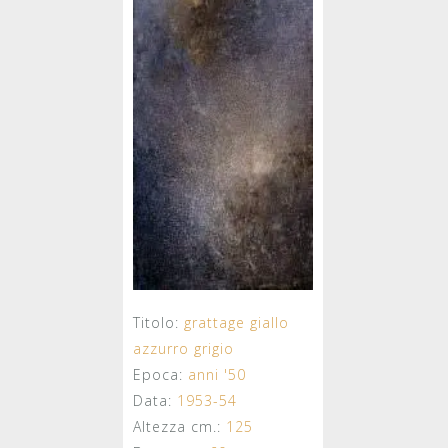
Titolo:
grattage giallo
azzurro grigio
Epoca:
anni '50
Data:
1953-54
Altezza cm.:
125